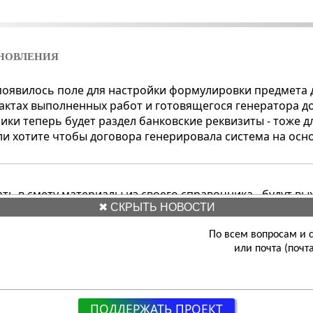
НОВЛЕНИЯ
 появилось поле для настройки формулировки предмета 
, актах выполненных работ и готовящегося генератора д
чики теперь будет раздел банковские реквизиты - тоже д
ли хотите чтобы договора генерировала система на осн
ть в смету материалы из своего справочника - будут вы
✖ СКРЫТЬ НОВОСТИ
для этого есть переключатель).
( ₽ )
нена ст-я
Составл. сметы
в части учета материалов в с
По всем вопросам и с
или почта
(почт
новлены в плане расчета НДС. Надо выполнить 2 шага 
ПОДДЕРЖАТЬ ПРОЕКТ
МПАНИИ открыть и
снова
(даже если до этого устанавлива