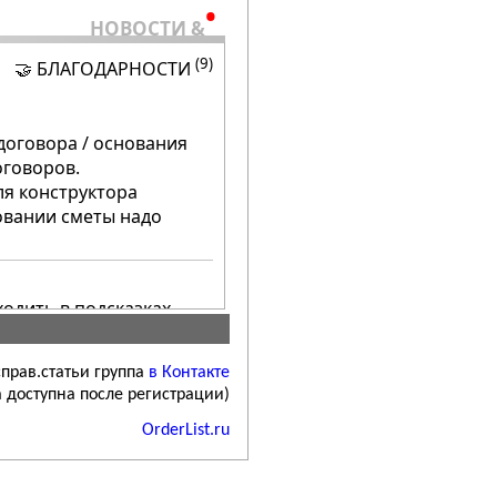
•
НОВОСТИ &
(9)
🤝 БЛАГОДАРНОСТИ
договора / основания
оговоров.
ля конструктора
овании сметы надо
ходить в подсказках
мете - Рекомендуем
прав.статьи группа
в Контакте
а доступна после регистрации)
OrderList.ru
для настройки НДС:
ли) выбрать ставку НДС