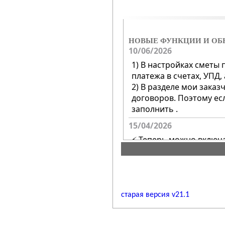
НОВЫЕ ФУНКЦИИ И ОБ
10/06/2026
1) В настройках сметы
платежа в счетах, УПД
2) В разделе мои заказ
договоров. Поэтому ес
заполнить .
15/04/2026
⚡ Теперь можно включа
так-же как и базовые (
⚡ В справочнике допол
ознакомиться.
старая верcия v21.1
12/01/2026
Все выходные формы об
1. В разделе МОИ КО